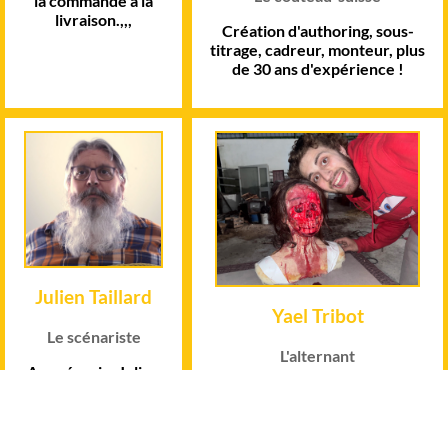
la commande à la
livraison.,,,
Création d'authoring, sous-
titrage, cadreur, monteur, plus
de 30 ans d'expérience !
Julien Taillard
Yael Tribot
Le scénariste
L'alternant
Au scénario, Julien
Notre alternant qui travaille
nous livre son
sur notre site Internet, certains
expertise sur les
montages et captations.,,,,
clips et la fiction.,,,