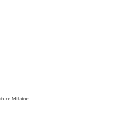
iture Mitaine
1