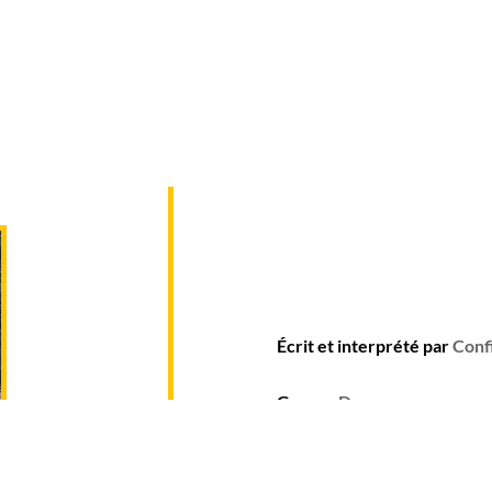
Écrit et interprété par
Conf
Genre :
Danse
Année de production :
202